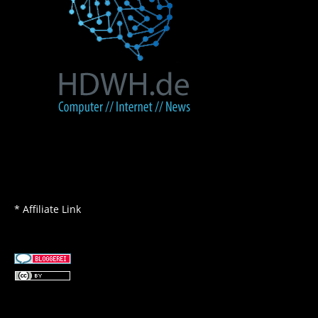
* Affiliate Link