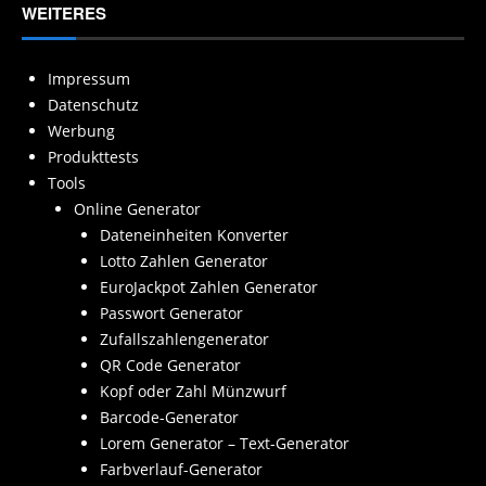
WEITERES
Impressum
Datenschutz
Werbung
Produkttests
Tools
Online Generator
Dateneinheiten Konverter
Lotto Zahlen Generator
EuroJackpot Zahlen Generator
Passwort Generator
Zufallszahlengenerator
QR Code Generator
Kopf oder Zahl Münzwurf
Barcode-Generator
Lorem Generator – Text-Generator
Farbverlauf-Generator