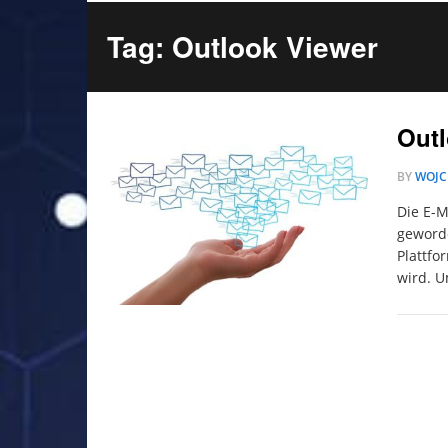
Tag: Outlook Viewer
Out
BY
WOJC
Die E-M
geworde
Plattfo
wird. U