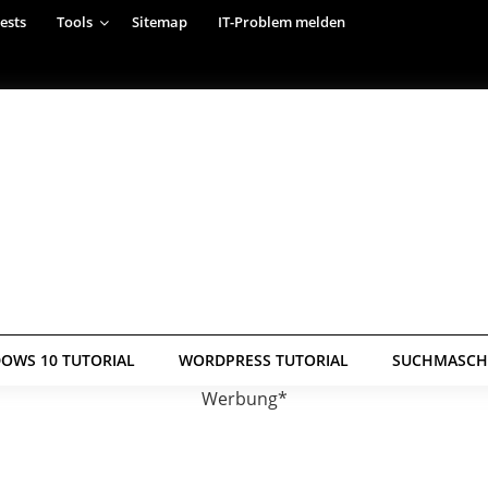
ests
Tools
Sitemap
IT-Problem melden
OWS 10 TUTORIAL
WORDPRESS TUTORIAL
SUCHMASCHI
Werbung*