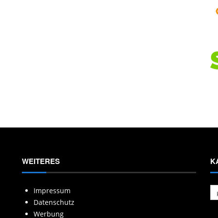
WEITERES
K
Ka
Impressum
Datenschutz
Werbung