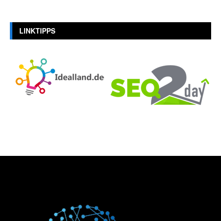
LINKTIPPS