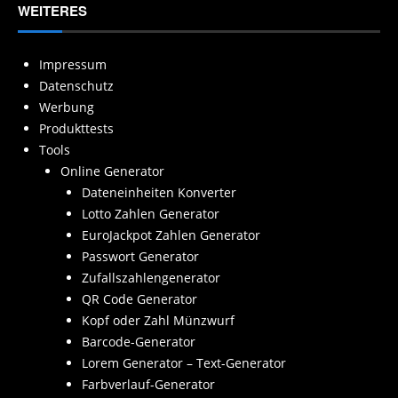
WEITERES
Impressum
Datenschutz
Werbung
Produkttests
Tools
Online Generator
Dateneinheiten Konverter
Lotto Zahlen Generator
EuroJackpot Zahlen Generator
Passwort Generator
Zufallszahlengenerator
QR Code Generator
Kopf oder Zahl Münzwurf
Barcode-Generator
Lorem Generator – Text-Generator
Farbverlauf-Generator