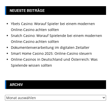
NEUESTE BEITRÄGE
Ybets Casino: Worauf Spieler bei einem modernen
Online-Casino achten sollten
Snatch Casino: Worauf Spielende bei einem modernen
Online-Casino achten sollten
Dokumentenverarbeitung im digitalen Zeitalter
Smart Home Casino 2025: Online-Casino steuern
Online-Casinos in Deutschland und Österreich: Was
Spielende wissen sollten
ARCHIV
Archiv