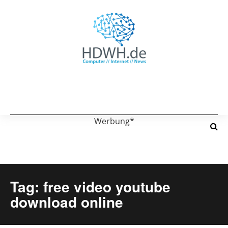
Werbung*
Tag: free video youtube
download online