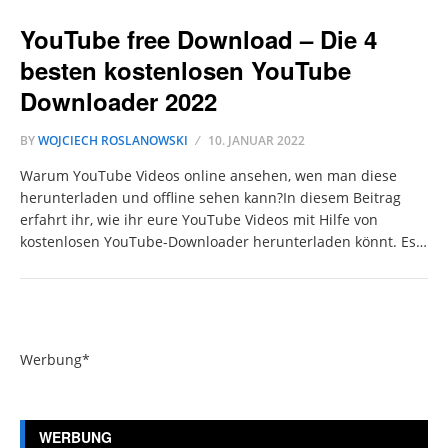
YouTube free Download – Die 4
besten kostenlosen YouTube
Downloader 2022
BY
WOJCIECH ROSLANOWSKI
10. JANUAR 2022
Warum YouTube Videos online ansehen, wen man diese
herunterladen und offline sehen kann?In diesem Beitrag
erfahrt ihr, wie ihr eure YouTube Videos mit Hilfe von
kostenlosen YouTube-Downloader herunterladen könnt. Es…
Werbung*
WERBUNG