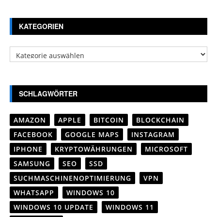
KATEGORIEN
Kategorien
SCHLAGWÖRTER
AMAZON
APPLE
BITCOIN
BLOCKCHAIN
FACEBOOK
GOOGLE MAPS
INSTAGRAM
IPHONE
KRYPTOWÄHRUNGEN
MICROSOFT
SAMSUNG
SEO
SSD
SUCHMASCHINENOPTIMIERUNG
VPN
WHATSAPP
WINDOWS 10
WINDOWS 10 UPDATE
WINDOWS 11