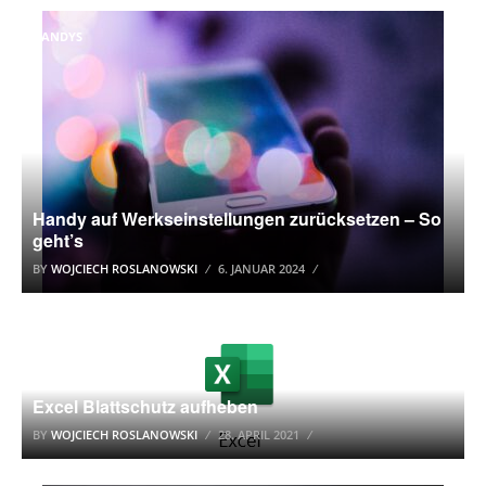
HANDYS
Handy auf Werkseinstellungen zurücksetzen – So
geht’s
BY
WOJCIECH ROSLANOWSKI
6. JANUAR 2024
MICROSOFT OFFICE
Excel Blattschutz aufheben
BY
WOJCIECH ROSLANOWSKI
28. APRIL 2021