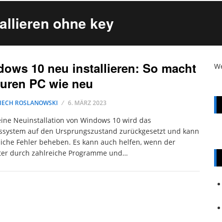
allieren ohne key
ows 10 neu installieren: So macht
W
euren PC wie neu
IECH ROSLANOWSKI
6. MÄRZ 2023
ine Neuinstallation von Windows 10 wird das
ssystem auf den Ursprungszustand zurückgesetzt und kann
iche Fehler beheben. Es kann auch helfen, wenn der
er durch zahlreiche Programme und…