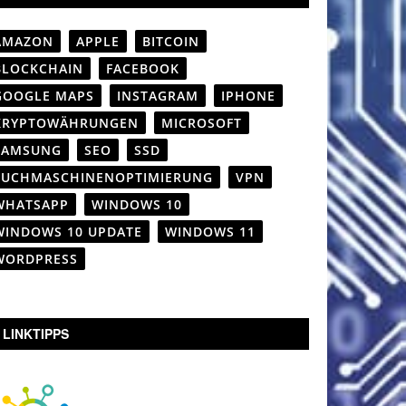
AMAZON
APPLE
BITCOIN
BLOCKCHAIN
FACEBOOK
GOOGLE MAPS
INSTAGRAM
IPHONE
KRYPTOWÄHRUNGEN
MICROSOFT
SAMSUNG
SEO
SSD
SUCHMASCHINENOPTIMIERUNG
VPN
WHATSAPP
WINDOWS 10
WINDOWS 10 UPDATE
WINDOWS 11
WORDPRESS
LINKTIPPS