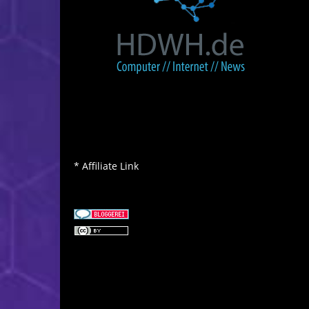
* Affiliate Link