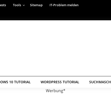
ests
Tools
Sitemap
IT-Problem melden
OWS 10 TUTORIAL
WORDPRESS TUTORIAL
SUCHMASCHI
Werbung*