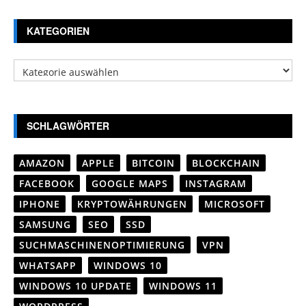
KATEGORIEN
Kategorien
SCHLAGWÖRTER
AMAZON
APPLE
BITCOIN
BLOCKCHAIN
FACEBOOK
GOOGLE MAPS
INSTAGRAM
IPHONE
KRYPTOWÄHRUNGEN
MICROSOFT
SAMSUNG
SEO
SSD
SUCHMASCHINENOPTIMIERUNG
VPN
WHATSAPP
WINDOWS 10
WINDOWS 10 UPDATE
WINDOWS 11