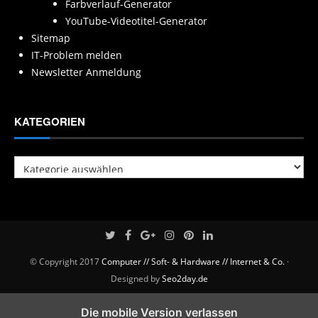
Farbverlauf-Generator
YouTube-Videotitel-Generator
Sitemap
IT-Problem melden
Newsletter Anmeldung
KATEGORIEN
Kategorien
© Copyright 2017
Computer // Soft- & Hardware // Internet & Co.
·
Designed by
Seo2day.de
Die mobile Version verlassen