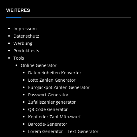
WEITERES
Impressum
Datenschutz
Werbung
Produkttests
Tools
Online Generator
Dateneinheiten Konverter
Lotto Zahlen Generator
EuroJackpot Zahlen Generator
Passwort Generator
Zufallszahlengenerator
QR Code Generator
Kopf oder Zahl Münzwurf
Barcode-Generator
Lorem Generator – Text-Generator