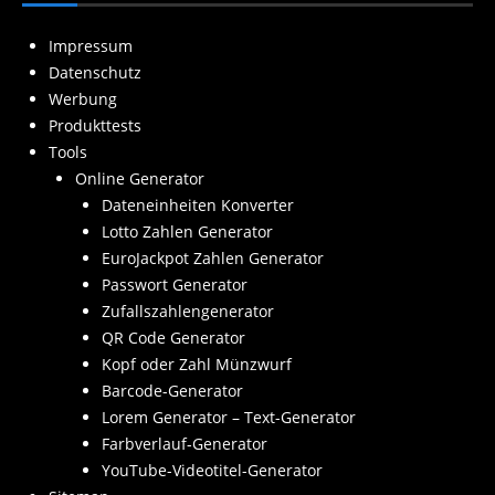
Impressum
Datenschutz
Werbung
Produkttests
Tools
Online Generator
Dateneinheiten Konverter
Lotto Zahlen Generator
EuroJackpot Zahlen Generator
Passwort Generator
Zufallszahlengenerator
QR Code Generator
Kopf oder Zahl Münzwurf
Barcode-Generator
Lorem Generator – Text-Generator
Farbverlauf-Generator
YouTube-Videotitel-Generator