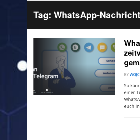
Tag: WhatsApp-Nachrich
What
zeit
gem
BY
WOJC
So könn
einer T
WhatsAp
euch in