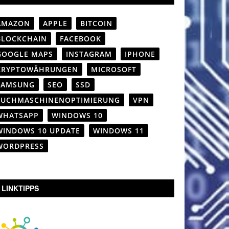
AMAZON
APPLE
BITCOIN
BLOCKCHAIN
FACEBOOK
GOOGLE MAPS
INSTAGRAM
IPHONE
KRYPTOWÄHRUNGEN
MICROSOFT
SAMSUNG
SEO
SSD
SUCHMASCHINENOPTIMIERUNG
VPN
WHATSAPP
WINDOWS 10
WINDOWS 10 UPDATE
WINDOWS 11
WORDPRESS
LINKTIPPS