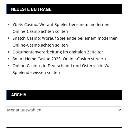
NEUESTE BEITRÄGE
Ybets Casino: Worauf Spieler bei einem modernen
Online-Casino achten sollten
Snatch Casino: Worauf Spielende bei einem modernen
Online-Casino achten sollten
Dokumentenverarbeitung im digitalen Zeitalter
Smart Home Casino 2025: Online-Casino steuern
Online-Casinos in Deutschland und Österreich: Was
Spielende wissen sollten
ARCHIV
Archiv