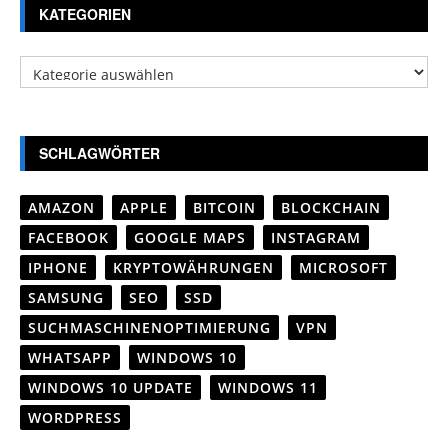
KATEGORIEN
Kategorien
SCHLAGWÖRTER
AMAZON
APPLE
BITCOIN
BLOCKCHAIN
FACEBOOK
GOOGLE MAPS
INSTAGRAM
IPHONE
KRYPTOWÄHRUNGEN
MICROSOFT
SAMSUNG
SEO
SSD
SUCHMASCHINENOPTIMIERUNG
VPN
WHATSAPP
WINDOWS 10
WINDOWS 10 UPDATE
WINDOWS 11
WORDPRESS