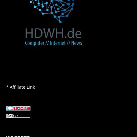
* Affiliate Link