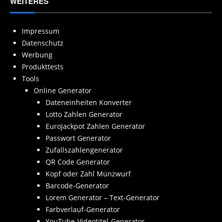
WEITERES
Impressum
Datenschutz
Werbung
Produkttests
Tools
Online Generator
Dateneinheiten Konverter
Lotto Zahlen Generator
EuroJackpot Zahlen Generator
Passwort Generator
Zufallszahlengenerator
QR Code Generator
Kopf oder Zahl Münzwurf
Barcode-Generator
Lorem Generator – Text-Generator
Farbverlauf-Generator
YouTube-Videotitel-Generator