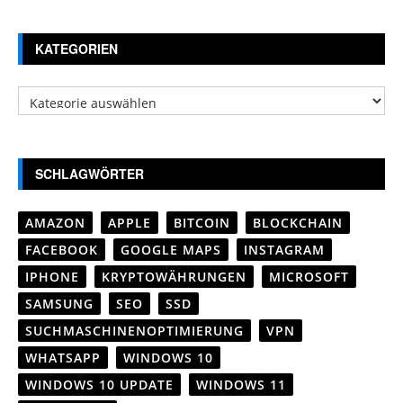
KATEGORIEN
Kategorien
SCHLAGWÖRTER
AMAZON
APPLE
BITCOIN
BLOCKCHAIN
FACEBOOK
GOOGLE MAPS
INSTAGRAM
IPHONE
KRYPTOWÄHRUNGEN
MICROSOFT
SAMSUNG
SEO
SSD
SUCHMASCHINENOPTIMIERUNG
VPN
WHATSAPP
WINDOWS 10
WINDOWS 10 UPDATE
WINDOWS 11