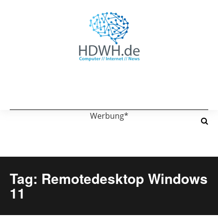
Werbung*
Tag: Remotedesktop Windows
11