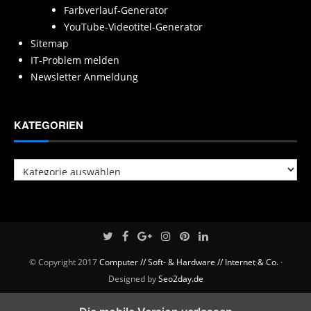
Farbverlauf-Generator
YouTube-Videotitel-Generator
Sitemap
IT-Problem melden
Newsletter Anmeldung
KATEGORIEN
Kategorien
© Copyright 2017
Computer // Soft- & Hardware // Internet & Co.
·
Designed by
Seo2day.de