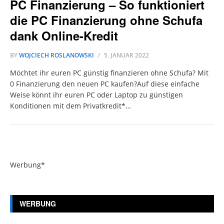
PC Finanzierung – So funktioniert
die PC Finanzierung ohne Schufa
dank Online-Kredit
BY
WOJCIECH ROSLANOWSKI
5. JANUAR 2022
Möchtet ihr euren PC günstig finanzieren ohne Schufa? Mit
0 Finanzierung den neuen PC kaufen?Auf diese einfache
Weise könnt ihr euren PC oder Laptop zu günstigen
Konditionen mit dem Privatkredit*…
Werbung*
WERBUNG