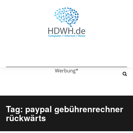
Werbung*
Tag: paypal gebührenrechner
rückwärts