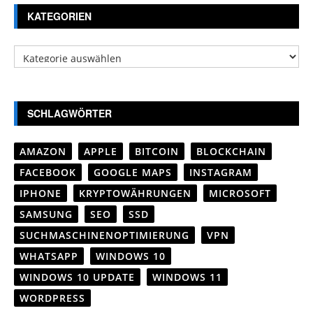
KATEGORIEN
Kategorien
SCHLAGWÖRTER
AMAZON
APPLE
BITCOIN
BLOCKCHAIN
FACEBOOK
GOOGLE MAPS
INSTAGRAM
IPHONE
KRYPTOWÄHRUNGEN
MICROSOFT
SAMSUNG
SEO
SSD
SUCHMASCHINENOPTIMIERUNG
VPN
WHATSAPP
WINDOWS 10
WINDOWS 10 UPDATE
WINDOWS 11
WORDPRESS