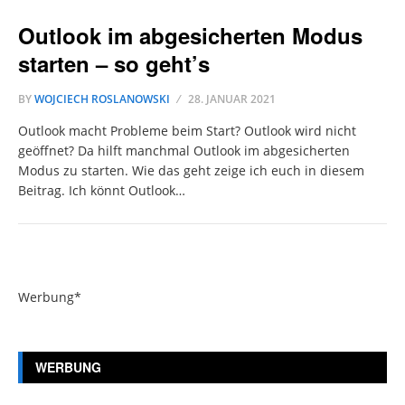
Outlook im abgesicherten Modus
starten – so geht’s
BY
WOJCIECH ROSLANOWSKI
28. JANUAR 2021
Outlook macht Probleme beim Start? Outlook wird nicht
geöffnet? Da hilft manchmal Outlook im abgesicherten
Modus zu starten. Wie das geht zeige ich euch in diesem
Beitrag. Ich könnt Outlook…
Werbung*
WERBUNG