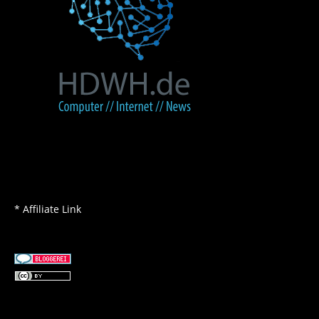
* Affiliate Link