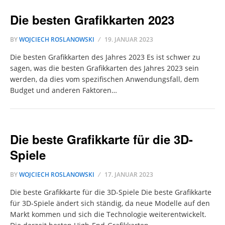
Die besten Grafikkarten 2023
BY
WOJCIECH ROSLANOWSKI
19. JANUAR 2023
Die besten Grafikkarten des Jahres 2023 Es ist schwer zu
sagen, was die besten Grafikkarten des Jahres 2023 sein
werden, da dies vom spezifischen Anwendungsfall, dem
Budget und anderen Faktoren…
Die beste Grafikkarte für die 3D-
Spiele
BY
WOJCIECH ROSLANOWSKI
17. JANUAR 2023
Die beste Grafikkarte für die 3D-Spiele Die beste Grafikkarte
für 3D-Spiele ändert sich ständig, da neue Modelle auf den
Markt kommen und sich die Technologie weiterentwickelt.