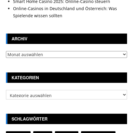
Smart Home Casino 2025: Online-Casino steuern
Online-Casinos in Deutschland und Österreich: Was
Spielende wissen sollten
ARCHIV
Archiv
KATEGORIEN
Kategorien
SCHLAGWÖRTER