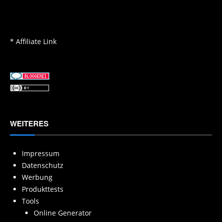
* Affiliate Link
WEITERES
Impressum
Datenschutz
Werbung
Produkttests
Tools
Online Generator