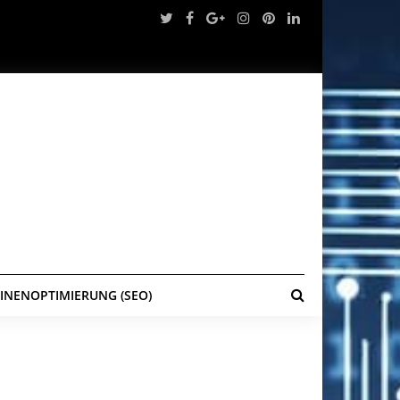
NENOPTIMIERUNG (SEO)