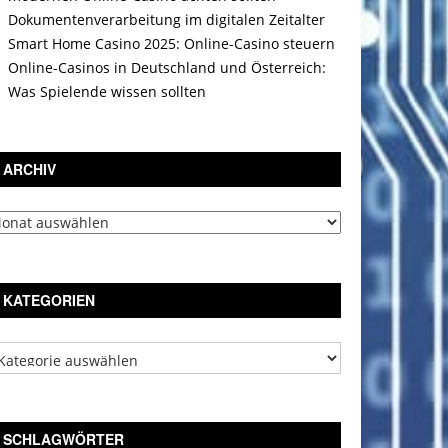
Dokumentenverarbeitung im digitalen Zeitalter
Smart Home Casino 2025: Online-Casino steuern
Online-Casinos in Deutschland und Österreich:
Was Spielende wissen sollten
ARCHIV
chiv
KATEGORIEN
tegorien
SCHLAGWÖRTER