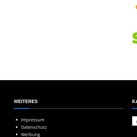
WEITERES
K
Ka
Impressum
Datenschutz
Werbung