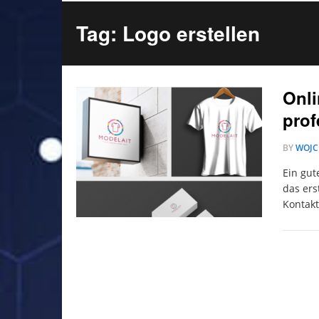
Tag: Logo erstellen
Onli
prof
BY
WOJC
Ein gut
das ers
Kontakt