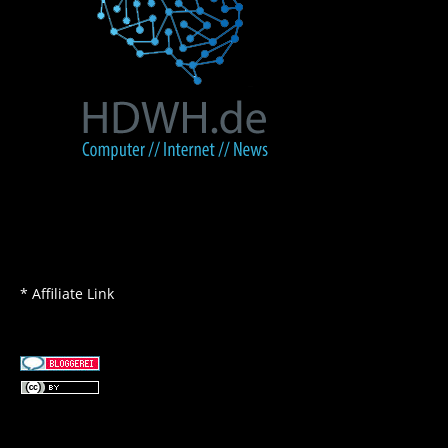
* Affiliate Link