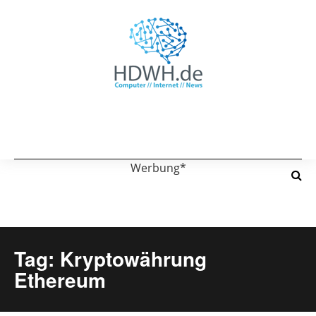
Werbung*
Tag: Kryptowährung
Ethereum