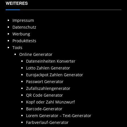
WEITERES
Impressum
Datenschutz
Werbung
Produkttests
Tools
Online Generator
Dateneinheiten Konverter
Lotto Zahlen Generator
EuroJackpot Zahlen Generator
Passwort Generator
Zufallszahlengenerator
QR Code Generator
Kopf oder Zahl Münzwurf
Barcode-Generator
Lorem Generator – Text-Generator
Farbverlauf-Generator