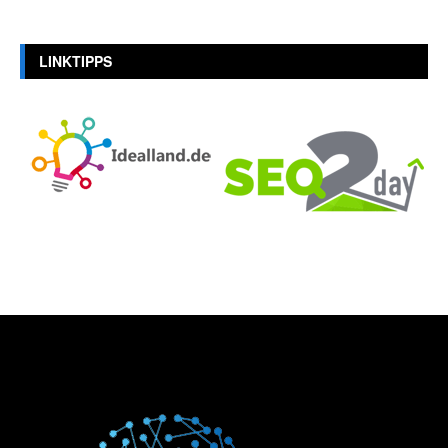
LINKTIPPS