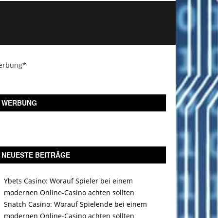
erbung*
WERBUNG
NEUESTE BEITRÄGE
Ybets Casino: Worauf Spieler bei einem
modernen Online-Casino achten sollten
Snatch Casino: Worauf Spielende bei einem
modernen Online-Casino achten sollten