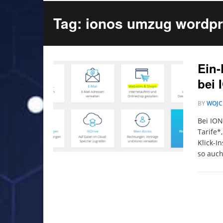
Tag: ionos umzug wordpr
Ein-
bei
BY
WOJC
Bei ION
Tarife*
Klick-I
so auch