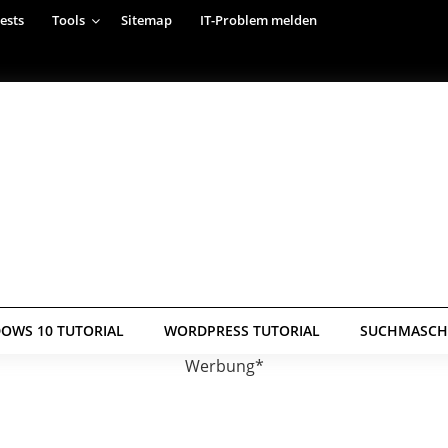
ests
Tools
Sitemap
IT-Problem melden
OWS 10 TUTORIAL
WORDPRESS TUTORIAL
SUCHMASCHI
Werbung*