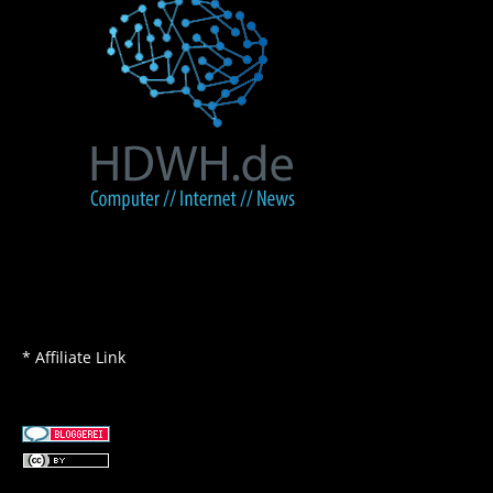
* Affiliate Link