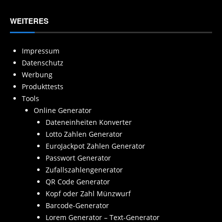
WEITERES
Impressum
Datenschutz
Werbung
Produkttests
Tools
Online Generator
Dateneinheiten Konverter
Lotto Zahlen Generator
EuroJackpot Zahlen Generator
Passwort Generator
Zufallszahlengenerator
QR Code Generator
Kopf oder Zahl Münzwurf
Barcode-Generator
Lorem Generator – Text-Generator