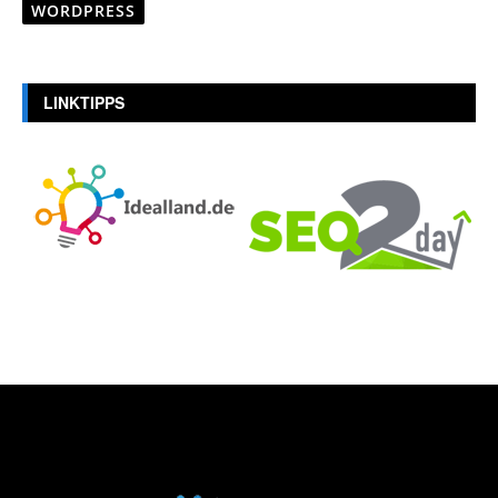
WORDPRESS
LINKTIPPS