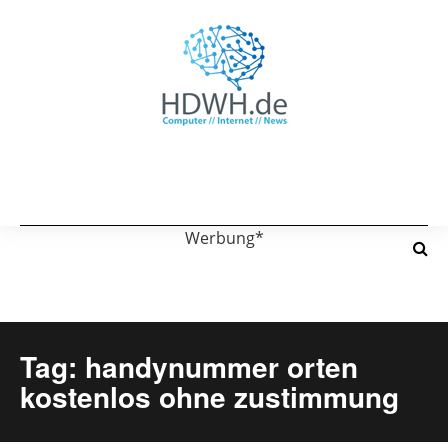
Werbung*
Tag: handynummer orten
kostenlos ohne zustimmung