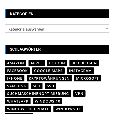
KATEGORIEN
Kategorien
SCHLAGWÖRTER
AMAZON
APPLE
BITCOIN
BLOCKCHAIN
FACEBOOK
GOOGLE MAPS
INSTAGRAM
IPHONE
KRYPTOWÄHRUNGEN
MICROSOFT
SAMSUNG
SEO
SSD
SUCHMASCHINENOPTIMIERUNG
VPN
WHATSAPP
WINDOWS 10
WINDOWS 10 UPDATE
WINDOWS 11