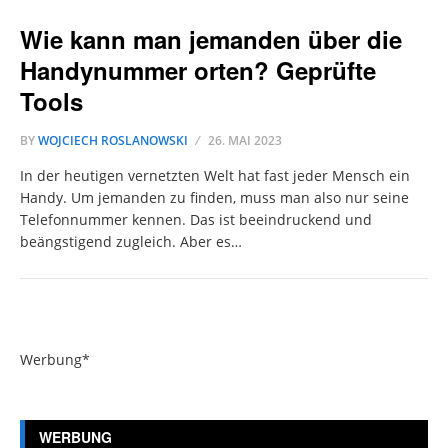
Wie kann man jemanden über die
Handynummer orten? Geprüfte
Tools
BY
WOJCIECH ROSLANOWSKI
26. MAI 2023
In der heutigen vernetzten Welt hat fast jeder Mensch ein
Handy. Um jemanden zu finden, muss man also nur seine
Telefonnummer kennen. Das ist beeindruckend und
beängstigend zugleich. Aber es…
Werbung*
WERBUNG