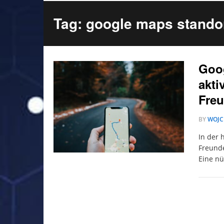
Tag: google maps stando
Goog
akti
Freu
BY
WOJC
In der 
Freunde
Eine nü