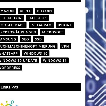
AMAZON
APPLE
BITCOIN
BLOCKCHAIN
FACEBOOK
GOOGLE MAPS
INSTAGRAM
IPHONE
KRYPTOWÄHRUNGEN
MICROSOFT
SAMSUNG
SEO
SSD
SUCHMASCHINENOPTIMIERUNG
VPN
WHATSAPP
WINDOWS 10
WINDOWS 10 UPDATE
WINDOWS 11
WORDPRESS
LINKTIPPS