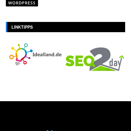
WORDPRESS
LINKTIPPS