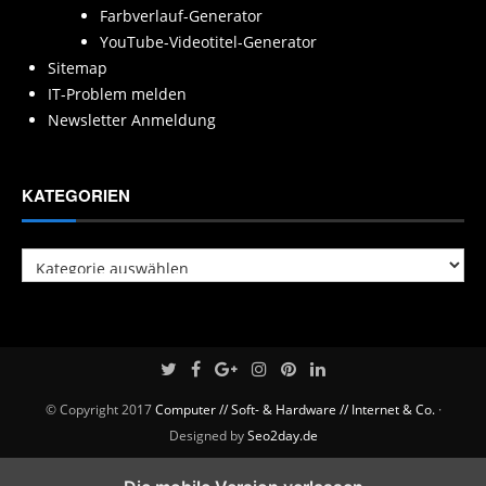
Farbverlauf-Generator
YouTube-Videotitel-Generator
Sitemap
IT-Problem melden
Newsletter Anmeldung
KATEGORIEN
Kategorien
© Copyright 2017
Computer // Soft- & Hardware // Internet & Co.
·
Designed by
Seo2day.de