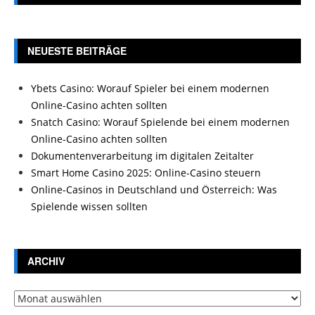
NEUESTE BEITRÄGE
Ybets Casino: Worauf Spieler bei einem modernen
Online-Casino achten sollten
Snatch Casino: Worauf Spielende bei einem modernen
Online-Casino achten sollten
Dokumentenverarbeitung im digitalen Zeitalter
Smart Home Casino 2025: Online-Casino steuern
Online-Casinos in Deutschland und Österreich: Was
Spielende wissen sollten
ARCHIV
Archiv