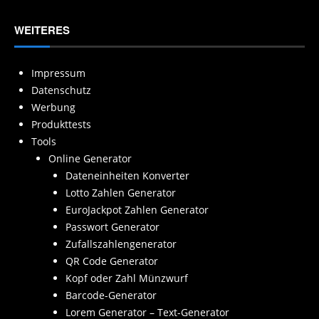
WEITERES
Impressum
Datenschutz
Werbung
Produkttests
Tools
Online Generator
Dateneinheiten Konverter
Lotto Zahlen Generator
EuroJackpot Zahlen Generator
Passwort Generator
Zufallszahlengenerator
QR Code Generator
Kopf oder Zahl Münzwurf
Barcode-Generator
Lorem Generator – Text-Generator