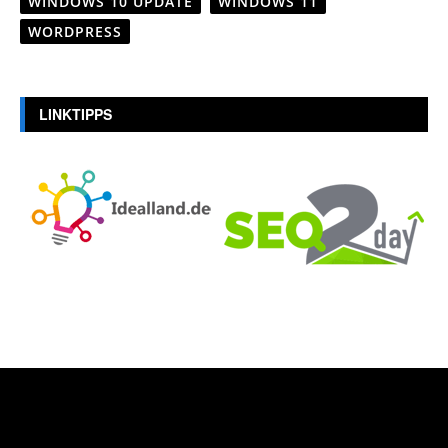
WINDOWS 10 UPDATE
WINDOWS 11
WORDPRESS
LINKTIPPS