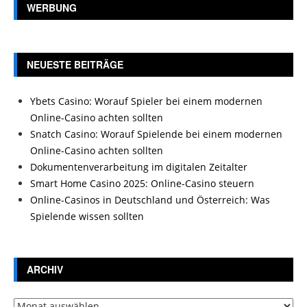
WERBUNG
NEUESTE BEITRÄGE
Ybets Casino: Worauf Spieler bei einem modernen
Online-Casino achten sollten
Snatch Casino: Worauf Spielende bei einem modernen
Online-Casino achten sollten
Dokumentenverarbeitung im digitalen Zeitalter
Smart Home Casino 2025: Online-Casino steuern
Online-Casinos in Deutschland und Österreich: Was
Spielende wissen sollten
ARCHIV
Archiv