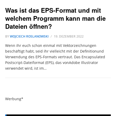
Was ist das EPS-Format und mit
welchem Programm kann man die
Dateien öffnen?
BY
WOJCIECH ROSLANOWSKI
19. DEZEMBER 2022
Wenn ihr euch schon einmal mit Vektorzeichnungen
beschäftigt habt, seid ihr vielleicht mit der Definitionund
Verwendung des EPS-Formats vertraut. Das Encapsulated
Postscript-Dateiformat (EPS), das vonAdobe Illustrator
verwendet wird, ist im…
Werbung*