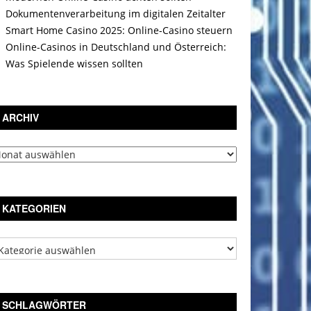
Dokumentenverarbeitung im digitalen Zeitalter
Smart Home Casino 2025: Online-Casino steuern
Online-Casinos in Deutschland und Österreich:
Was Spielende wissen sollten
ARCHIV
chiv
KATEGORIEN
tegorien
SCHLAGWÖRTER