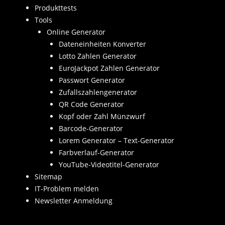
Produkttests
Tools
Online Generator
Dateneinheiten Konverter
Lotto Zahlen Generator
EuroJackpot Zahlen Generator
Passwort Generator
Zufallszahlengenerator
QR Code Generator
Kopf oder Zahl Münzwurf
Barcode-Generator
Lorem Generator – Text-Generator
Farbverlauf-Generator
YouTube-Videotitel-Generator
Sitemap
IT-Problem melden
Newsletter Anmeldung