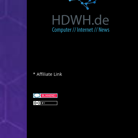
* Affiliate Link