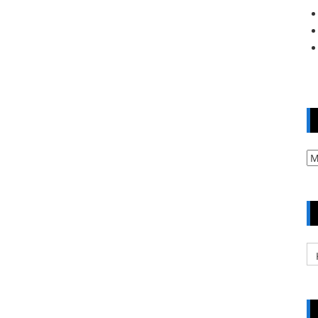
Ar
Ka