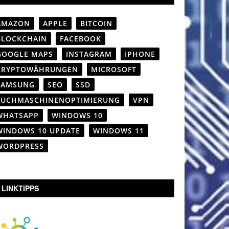
AMAZON
APPLE
BITCOIN
BLOCKCHAIN
FACEBOOK
GOOGLE MAPS
INSTAGRAM
IPHONE
KRYPTOWÄHRUNGEN
MICROSOFT
SAMSUNG
SEO
SSD
SUCHMASCHINENOPTIMIERUNG
VPN
WHATSAPP
WINDOWS 10
WINDOWS 10 UPDATE
WINDOWS 11
WORDPRESS
LINKTIPPS