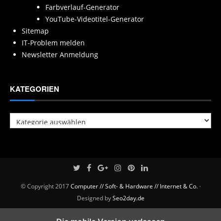
Farbverlauf-Generator
YouTube-Videotitel-Generator
Sitemap
IT-Problem melden
Newsletter Anmeldung
KATEGORIEN
Kategorien
© Copyright 2017
Computer // Soft- & Hardware // Internet & Co.
·
Designed by
Seo2day.de