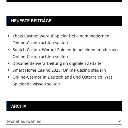
NEUESTE BEITRÄGE
Ybets Casino: Worauf Spieler bei einem modernen
Online-Casino achten sollten
Snatch Casino: Worauf Spielende bei einem modernen
Online-Casino achten sollten
Dokumentenverarbeitung im digitalen Zeitalter
Smart Home Casino 2025: Online-Casino steuern
Online-Casinos in Deutschland und Österreich: Was
Spielende wissen sollten
ARCHIV
Archiv