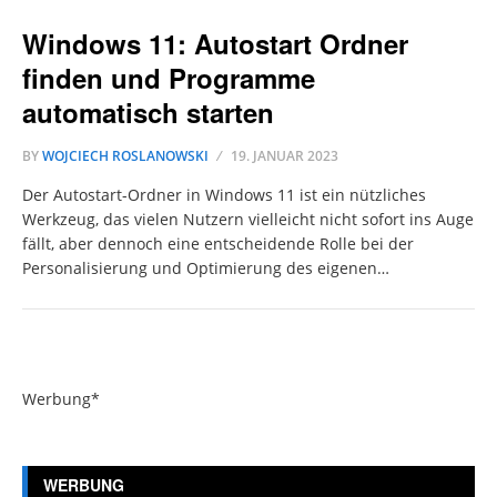
Windows 11: Autostart Ordner
finden und Programme
automatisch starten
BY
WOJCIECH ROSLANOWSKI
19. JANUAR 2023
Der Autostart-Ordner in Windows 11 ist ein nützliches
Werkzeug, das vielen Nutzern vielleicht nicht sofort ins Auge
fällt, aber dennoch eine entscheidende Rolle bei der
Personalisierung und Optimierung des eigenen…
Werbung*
WERBUNG