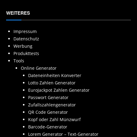
WEITERES
Impressum
Datenschutz
Werbung
Produkttests
Tools
Online Generator
Dateneinheiten Konverter
Lotto Zahlen Generator
EuroJackpot Zahlen Generator
Passwort Generator
Zufallszahlengenerator
QR Code Generator
Kopf oder Zahl Münzwurf
Barcode-Generator
Lorem Generator – Text-Generator