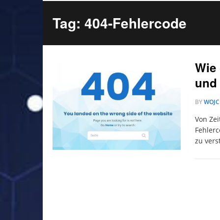
Tag: 404-Fehlercode
Wie 
und
BY
WOJC
Von Zei
Fehlerc
zu vers