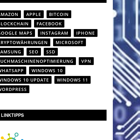
AMAZON
APPLE
BITCOIN
BLOCKCHAIN
FACEBOOK
GOOGLE MAPS
INSTAGRAM
IPHONE
KRYPTOWÄHRUNGEN
MICROSOFT
SAMSUNG
SEO
SSD
SUCHMASCHINENOPTIMIERUNG
VPN
WHATSAPP
WINDOWS 10
WINDOWS 10 UPDATE
WINDOWS 11
WORDPRESS
LINKTIPPS