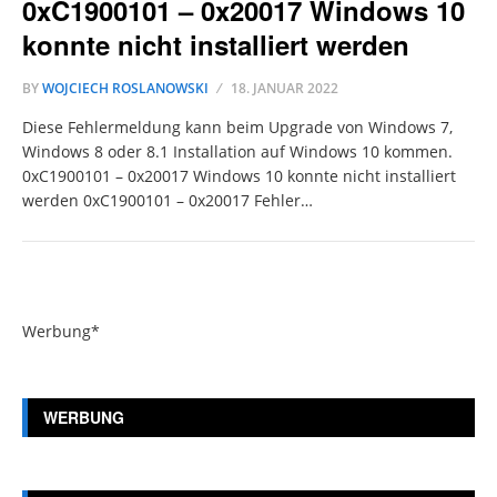
0xC1900101 – 0x20017 Windows 10
konnte nicht installiert werden
BY
WOJCIECH ROSLANOWSKI
18. JANUAR 2022
Diese Fehlermeldung kann beim Upgrade von Windows 7,
Windows 8 oder 8.1 Installation auf Windows 10 kommen.
0xC1900101 – 0x20017 Windows 10 konnte nicht installiert
werden 0xC1900101 – 0x20017 Fehler…
Werbung*
WERBUNG