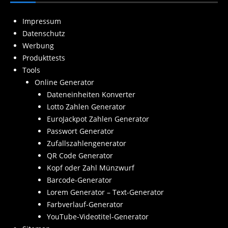
Impressum
Datenschutz
Werbung
Produkttests
Tools
Online Generator
Dateneinheiten Konverter
Lotto Zahlen Generator
EuroJackpot Zahlen Generator
Passwort Generator
Zufallszahlengenerator
QR Code Generator
Kopf oder Zahl Münzwurf
Barcode-Generator
Lorem Generator – Text-Generator
Farbverlauf-Generator
YouTube-Videotitel-Generator